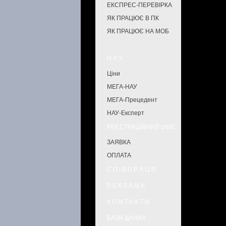
ЕКСПРЕС-ПЕРЕВІРКА
ЯК ПРАЦЮЄ В ПК
ЯК ПРАЦЮЄ НА МОБ
Н А У
Ціни
МЕГА-НАУ
МЕГА-Прецедент
НАУ-Експерт
РЕЄСТРАЦІЙНИЙ ОФІС
ЗАЯВКА
ОПЛАТА
С П І В П Р А Ц Я
Р Е К Л А М А
К О Н Т А К Т И
БАЗИ ДАНИХ