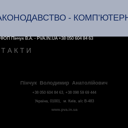
АКОНОДАВСТВО - КОМП'ЮТЕР
 Пінчук В.А. - PVA.IN.UA +38 050 604 84 63
 Т А К Т И
Пінчук Володимир Анатолійович
+38 050 604 84 63, +38 098 59 69 444
Україна, 01001, м. Київ, а/с В-483
www.pva.in.ua