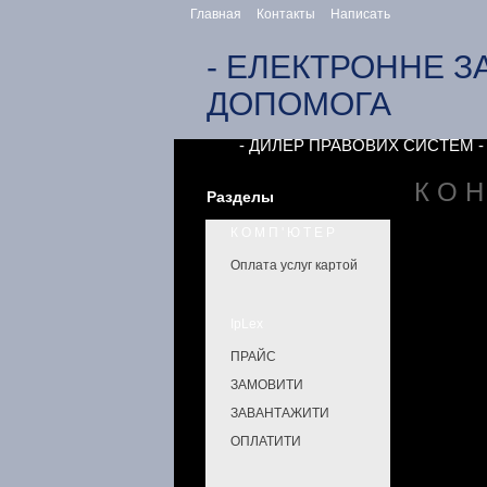
Главная
Контакты
Написать
- ЕЛЕКТРОННЕ З
ДОПОМОГА
- ДИЛЕР ПРАВОВИХ СИСТЕМ - ФОП
К О Н
Разделы
К О М П ' Ю Т Е Р
Оплата услуг картой
IpLex
ПРАЙС
ЗАМОВИТИ
ЗАВАНТАЖИТИ
ОПЛАТИТИ