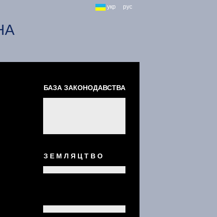
укр
рус
НА
БАЗА ЗАКОНОДАВСТВА
З Е М Л Я Ц Т В О